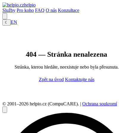
helpio
Služby
Pro koho
FAQ
O nás
Konzultace
EN
☾
404 — Stránka nenalezena
Stránka, kterou hledáte, neexistuje nebo byla přesunuta.
Zpět na úvod
Kontaktujte nás
© 2001–2026 helpio.cz (CompuCARE). |
Ochrana soukromí