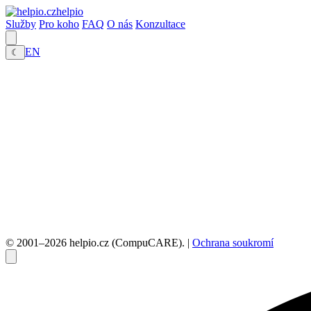
helpio
Služby
Pro koho
FAQ
O nás
Konzultace
EN
☾
© 2001–2026 helpio.cz (CompuCARE). |
Ochrana soukromí