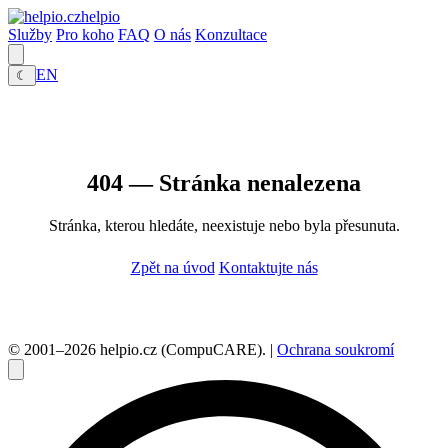
helpio
Služby
Pro koho
FAQ
O nás
Konzultace
EN
☾
404 — Stránka nenalezena
Stránka, kterou hledáte, neexistuje nebo byla přesunuta.
Zpět na úvod
Kontaktujte nás
© 2001–2026 helpio.cz (CompuCARE). |
Ochrana soukromí