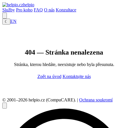
helpio
Služby
Pro koho
FAQ
O nás
Konzultace
EN
☾
404 — Stránka nenalezena
Stránka, kterou hledáte, neexistuje nebo byla přesunuta.
Zpět na úvod
Kontaktujte nás
© 2001–2026 helpio.cz (CompuCARE). |
Ochrana soukromí