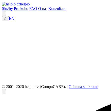
helpio
Služby
Pro koho
FAQ
O nás
Konzultace
EN
☾
© 2001–2026 helpio.cz (CompuCARE). |
Ochrana soukromí