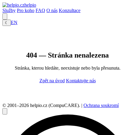
helpio
Služby
Pro koho
FAQ
O nás
Konzultace
EN
☾
404 — Stránka nenalezena
Stránka, kterou hledáte, neexistuje nebo byla přesunuta.
Zpět na úvod
Kontaktujte nás
© 2001–2026 helpio.cz (CompuCARE). |
Ochrana soukromí