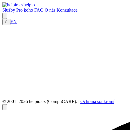
helpio
Služby
Pro koho
FAQ
O nás
Konzultace
EN
☾
© 2001–2026 helpio.cz (CompuCARE). |
Ochrana soukromí