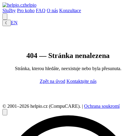
helpio
Služby
Pro koho
FAQ
O nás
Konzultace
EN
☾
404 — Stránka nenalezena
Stránka, kterou hledáte, neexistuje nebo byla přesunuta.
Zpět na úvod
Kontaktujte nás
© 2001–2026 helpio.cz (CompuCARE). |
Ochrana soukromí