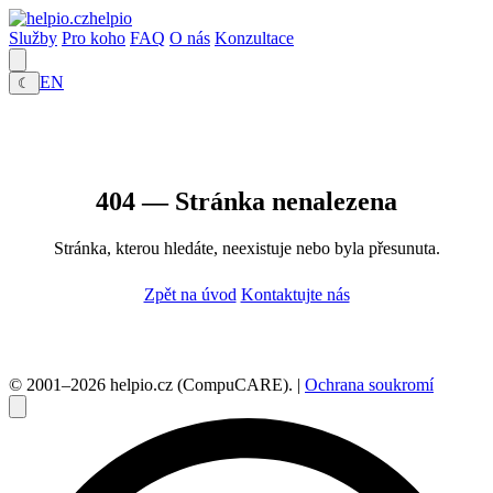
helpio
Služby
Pro koho
FAQ
O nás
Konzultace
EN
☾
404 — Stránka nenalezena
Stránka, kterou hledáte, neexistuje nebo byla přesunuta.
Zpět na úvod
Kontaktujte nás
© 2001–2026 helpio.cz (CompuCARE). |
Ochrana soukromí