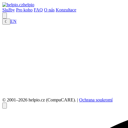
helpio
Služby
Pro koho
FAQ
O nás
Konzultace
EN
☾
© 2001–2026 helpio.cz (CompuCARE). |
Ochrana soukromí