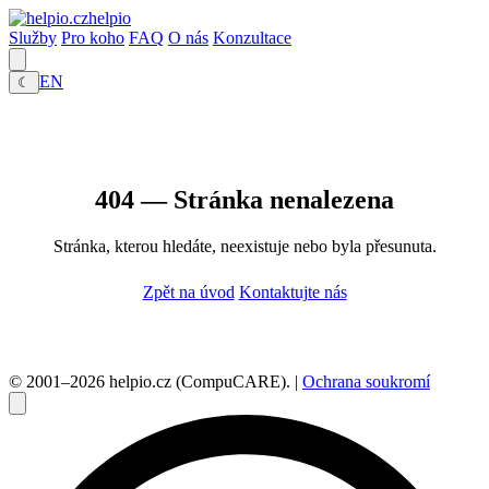
helpio
Služby
Pro koho
FAQ
O nás
Konzultace
EN
☾
404 — Stránka nenalezena
Stránka, kterou hledáte, neexistuje nebo byla přesunuta.
Zpět na úvod
Kontaktujte nás
© 2001–2026 helpio.cz (CompuCARE). |
Ochrana soukromí