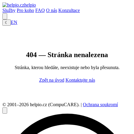
helpio
Služby
Pro koho
FAQ
O nás
Konzultace
EN
☾
404 — Stránka nenalezena
Stránka, kterou hledáte, neexistuje nebo byla přesunuta.
Zpět na úvod
Kontaktujte nás
© 2001–2026 helpio.cz (CompuCARE). |
Ochrana soukromí