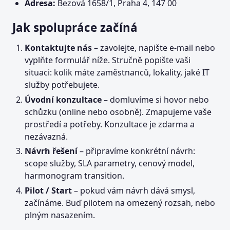
Adresa:
Bezová 1658/1, Praha 4, 147 00
Jak spolupráce začíná
Kontaktujte nás
– zavolejte, napište e-mail nebo
vyplňte formulář níže. Stručně popište vaši
situaci: kolik máte zaměstnanců, lokality, jaké IT
služby potřebujete.
Úvodní konzultace
– domluvíme si hovor nebo
schůzku (online nebo osobně). Zmapujeme vaše
prostředí a potřeby. Konzultace je zdarma a
nezávazná.
Návrh řešení
– připravíme konkrétní návrh:
scope služby, SLA parametry, cenový model,
harmonogram transition.
Pilot / Start
– pokud vám návrh dává smysl,
začínáme. Buď pilotem na omezený rozsah, nebo
plným nasazením.