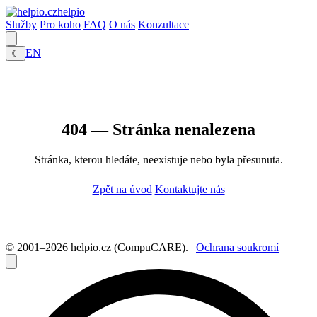
helpio
Služby
Pro koho
FAQ
O nás
Konzultace
EN
☾
404 — Stránka nenalezena
Stránka, kterou hledáte, neexistuje nebo byla přesunuta.
Zpět na úvod
Kontaktujte nás
© 2001–2026 helpio.cz (CompuCARE). |
Ochrana soukromí