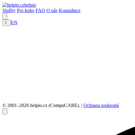
helpio
Služby
Pro koho
FAQ
O nás
Konzultace
EN
☾
© 2001–2026 helpio.cz (CompuCARE). |
Ochrana soukromí