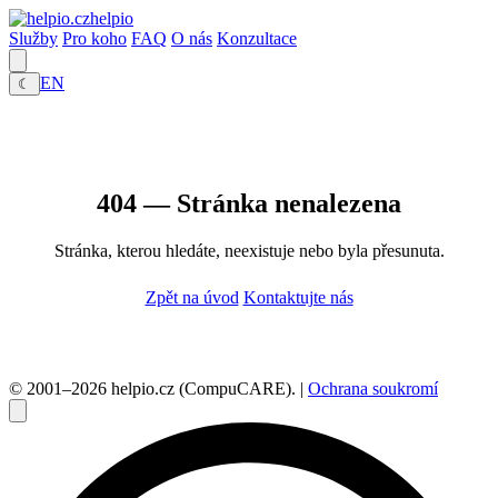
helpio
Služby
Pro koho
FAQ
O nás
Konzultace
EN
☾
404 — Stránka nenalezena
Stránka, kterou hledáte, neexistuje nebo byla přesunuta.
Zpět na úvod
Kontaktujte nás
© 2001–2026 helpio.cz (CompuCARE). |
Ochrana soukromí