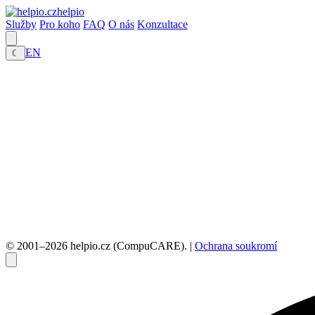
helpio
Služby
Pro koho
FAQ
O nás
Konzultace
EN
☾
© 2001–2026 helpio.cz (CompuCARE). |
Ochrana soukromí